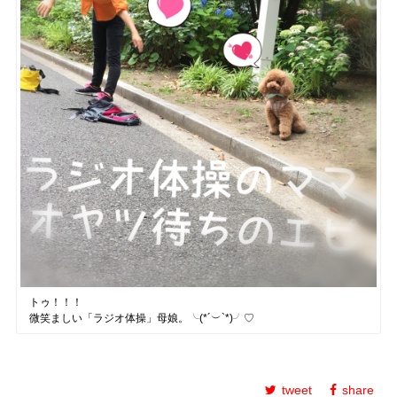
トゥ！！！
微笑ましい「ラジオ体操」母娘。╰(*´︶`*)╯♡
tweet
share