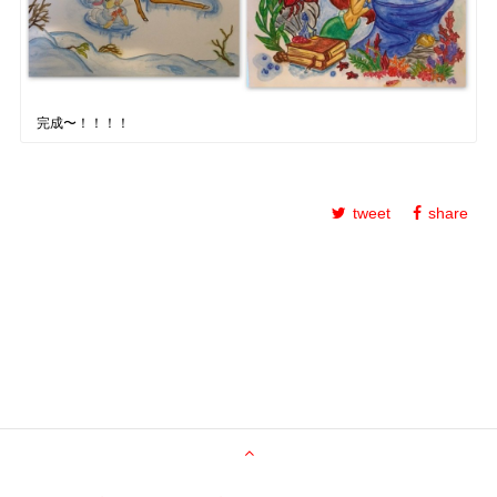
完成〜！！！！
tweet
share