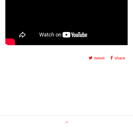
tweet
share