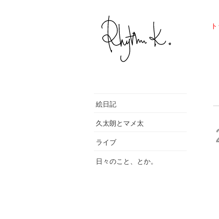
ト
絵日記
久太朗とマメ太
ライブ
日々のこと、とか。