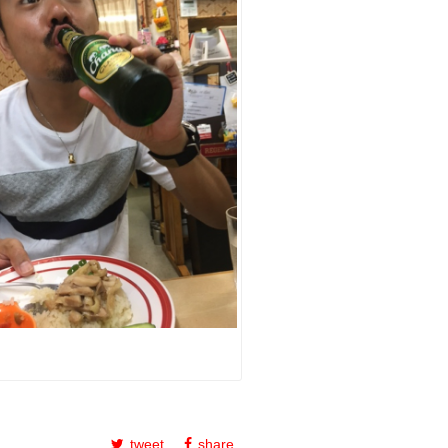
tweet
share