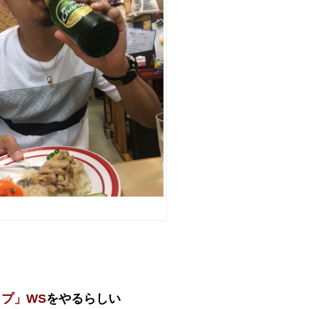
プ」WS
をやるらしい