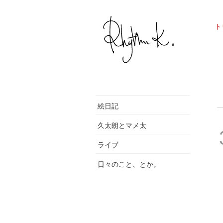
ト
絵日記
久太朗とマメ太
ライブ
日々のこと、とか。