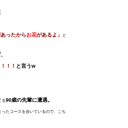
笑
があったから
お花
があるよ」
と
ば、
る！！！
と言うw
90歳の先輩に遭遇。
てる
まったコースを歩いているので、こち