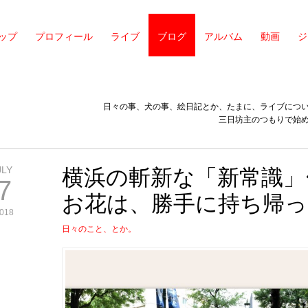
ップ
プロフィール
ライブ
ブログ
アルバム
動画
ジ
日々の事、犬の事、絵日記とか、たまに、ライブにつ
三日坊主のつもりで始
JLY
横浜の斬新な「新常識」
7
お花は、勝手に持ち帰
018
日々のこと、とか。