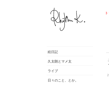
ト
絵日記
久太朗とマメ太
ライブ
2
日々のこと、とか。