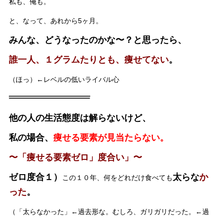
私も、俺も。
と、なって、あれから5ヶ月。
みんな、どうなったのかな〜？と思ったら、
誰一人、１グラムたりとも、痩せてない
。
（ほっ）←レベルの低いライバル心
他の人の生活態度は解らないけど、
私の場合、
痩せる要素が見当たらない。
〜「痩せる要素ゼロ」度合い」〜
ゼロ度合１）
太らな
か
この１０年、何をどれだけ食べても
った
。
（「太らなかった」←過去形な。むしろ、ガリガリだった。←過