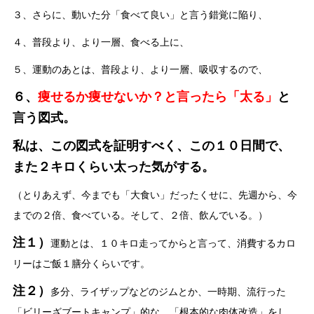
３、さらに、動いた分「食べて良い」と言う錯覚に陥り、
４、普段より、より一層、食べる上に、
５、運動のあとは、普段より、より一層、吸収するので、
６、
痩せるか痩せないか？と言ったら「太る」
と
言う図式。
私は、この図式を証明すべく、この１０日間で、
また２キロくらい太った気がする。
（とりあえず、今までも「大食い」だったくせに、先週から、今
までの２倍、食べている。そして、２倍、飲んでいる。）
注１）
運動とは、１０キロ走ってからと言って、消費するカロ
リーはご飯１膳分くらいです。
注２）
多分、ライザップなどのジムとか、一時期、流行った
「ビリーざブートキャンプ」的な、「根本的な肉体改造」をし