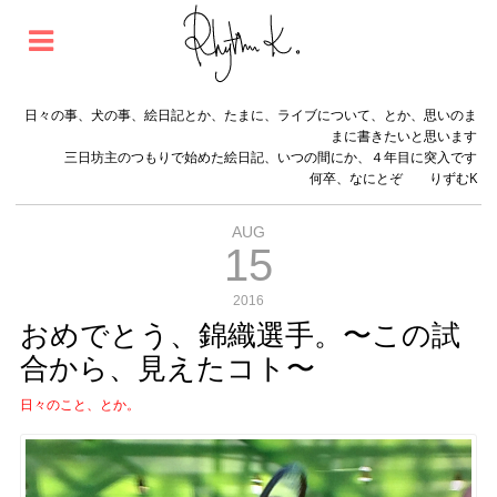
日々の事、犬の事、絵日記とか、たまに、ライブについて、とか、思いのま
まに書きたいと思います
三日坊主のつもりで始めた絵日記、いつの間にか、４年目に突入です
何卒、なにとぞ りずむK
AUG
15
2016
おめでとう、錦織選手。〜この試
合から、見えたコト〜
日々のこと、とか。