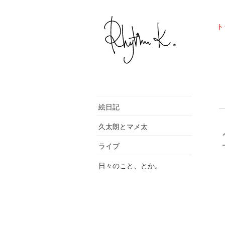
ト
絵日記
久太朗とマメ太
ライブ
日々のこと、とか。