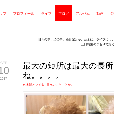
ップ
プロフィール
ライブ
ブログ
アルバム
動画
ジ
日々の事、犬の事、絵日記とか、たまに、ライブにつ
三日坊主のつもりで始
SEP
最大の短所は最大の長所
10
ね。。。。
2017
久太朗とマメ太
日々のこと、とか。