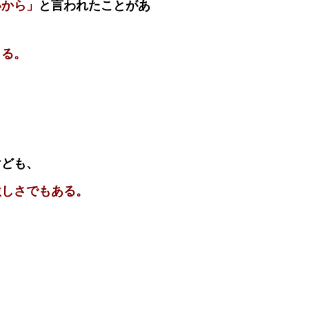
いから」
と言われたことがあ
きる。
」
けども、
激しさでもある。