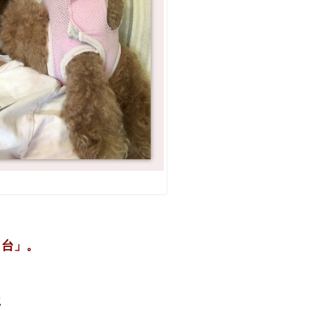
り台」。
に