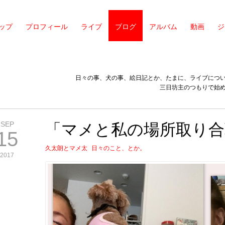
ップ
プロフィール
ライブ
ブログ
アルバム
動画
ジ
日々の事、犬の事、絵日記とか、たまに、ライブにつ
三日坊主のつもりで始
SEP
「マメと私の場所取り合
15
久太朗とマメ太
日々のこと、とか。
2017