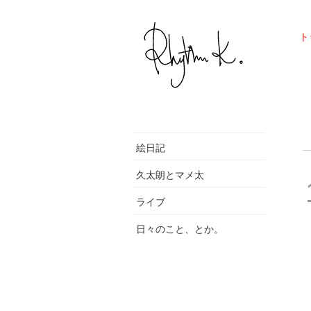
ト
絵日記
久太朗とマメ太
ライブ
日々のこと、とか。