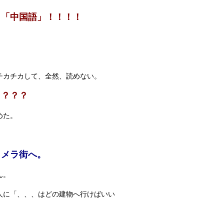
ら「中国語」！！！！
チカチカして、全然、読めない。
こ？？？
めた。
カメラ街へ。
ん。
人に「、、、はどの建物へ行けばいい