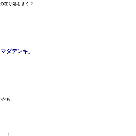
品の在り処をきく？
ヤマダデンキ」
いかも」
！！！