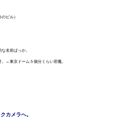
ロのビル）
的な名前ばっか。
計。←東京ドーム５個分くらい邪魔。
。
ックカメラへ。