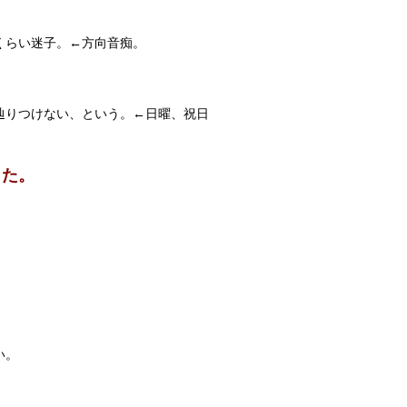
。
くらい迷子。←方向音痴。
辿りつけない、という。←日曜、祝日
した。
。
い。