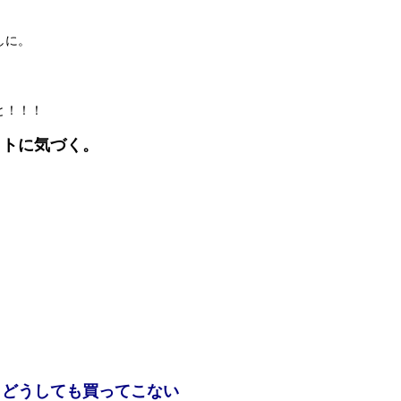
しに。
と！！！
コトに気づく。
、どうしても買ってこない