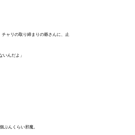
、チャリの取り締まりの爺さんに、止
ないんだよ」
」
５個ぶんくらい邪魔。