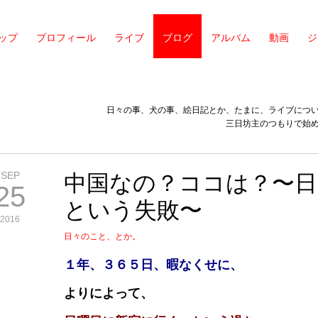
ップ
プロフィール
ライブ
ブログ
アルバム
動画
ジ
日々の事、犬の事、絵日記とか、たまに、ライブにつ
三日坊主のつもりで始
SEP
中国なの？ココは？〜日
25
という失敗〜
2016
日々のこと、とか。
１年、３６５日、暇なくせに、
よりによって、