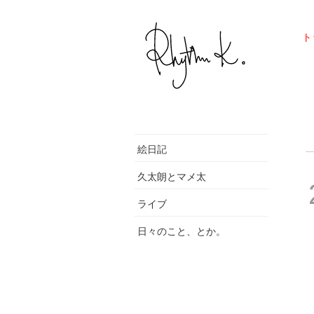
ト
絵日記
久太朗とマメ太
ライブ
日々のこと、とか。