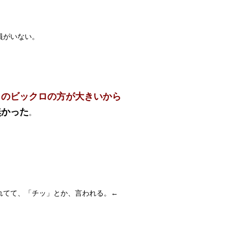
！
員がいない。
うのビックロの方が大きいから
無かった
。
れてて、「チッ」とか、言われる。←