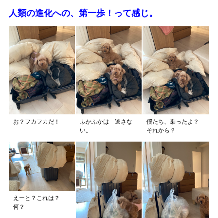
人類の進化への、第一歩！って感じ。
お？フカフカだ！
ふかふかは 逃さな
僕たち、乗ったよ？
い。
それから？
えーと？これは？
何？