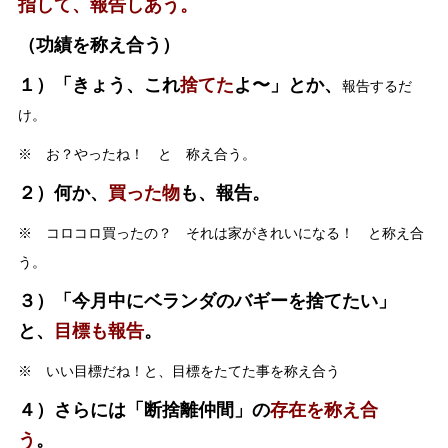
指して、報告しあう。
（功績を称え合う）
１）「きょう、これ
捨てた
よ〜」とか、
報告するだ
け。
※ お？やったね！ と 称え合う。
２）何か、
買った物
も、報告。
※ コロコロ買ったの？ それは家がきれいになる！ と称え合
う。
３）「今月中にベランダのバギーを捨てたい」
と、
目標も報告
。
※ いい目標だね！と、目標をたてた事を称え合う
４）さらには「断捨離仲間」の
存在を称え合
う
。