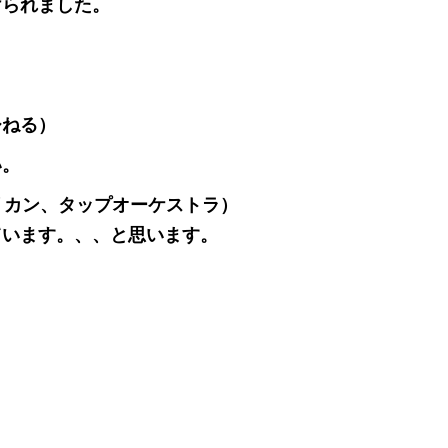
けられました。
ひねる）
い。
リカン、タップオーケストラ）
ています。、、と思います。
”