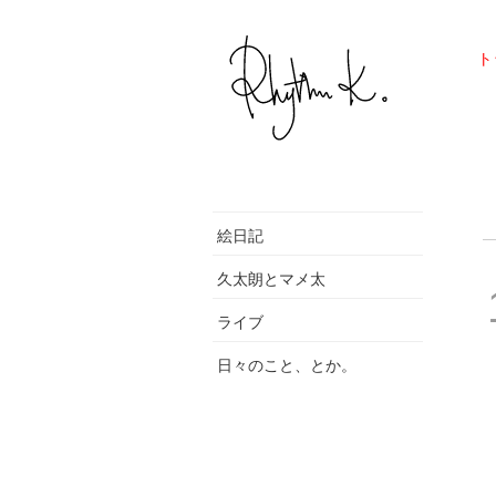
ト
絵日記
久太朗とマメ太
ライブ
日々のこと、とか。