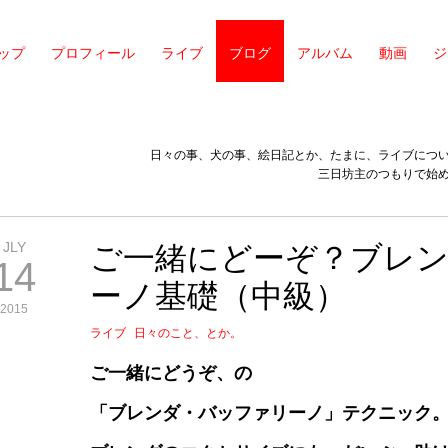
ップ
プロフィール
ライブ
ブログ
アルバム
動画
ジ
日々の事、犬の事、絵日記とか、たまに、ライブにつ
三日坊主のつもりで始
JLY
ご一緒にどーぞ？ブレ
14
ーノ基礎（中級）
2015
ライブ
日々のこと、とか。
ご一緒にどうぞ、の
「ブレンダ・バッファリーノ」テクニック