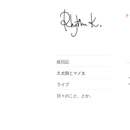
ト
絵日記
久太朗とマメ太
ライブ
日々のこと、とか。