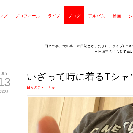
ップ
プロフィール
ライブ
ブログ
アルバム
動画
ジ
日々の事、犬の事、絵日記とか、たまに、ライブにつ
三日坊主のつもりで始
JLY
いざって時に着るTシャ
13
日々のこと、とか。
2023