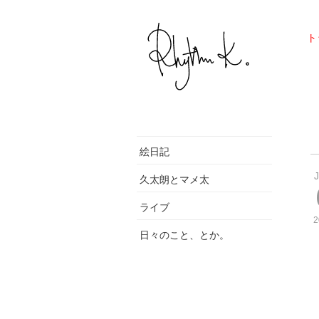
ト
絵日記
久太朗とマメ太
ライブ
2
日々のこと、とか。