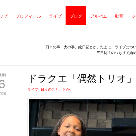
ップ
プロフィール
ライブ
ブログ
アルバム
動画
ジ
日々の事、犬の事、絵日記とか、たまに、ライブにつ
三日坊主のつもりで始
JUN
ドラクエ「偶然トリオ」
6
ライブ
日々のこと、とか。
026