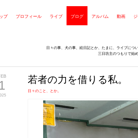
ップ
プロフィール
ライブ
ブログ
アルバム
動画
ジ
日々の事、犬の事、絵日記とか、たまに、ライブにつ
三日坊主のつもりで始
FEB
若者の力を借りる私。
1
日々のこと、とか。
025