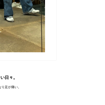
多い日々。
なり足が痛い。