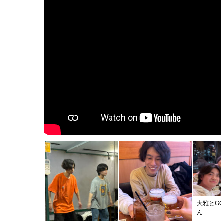
大雅とG
ん