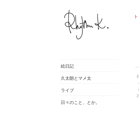
ト
絵日記
久太朗とマメ太
ライブ
2
日々のこと、とか。