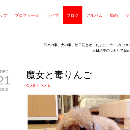
ップ
プロフィール
ライブ
ブログ
アルバム
動画
ジ
日々の事、犬の事、絵日記とか、たまに、ライブにつ
三日坊主のつもりで始
DEC
魔女と毒りんご
21
久太朗とマメ太
2015