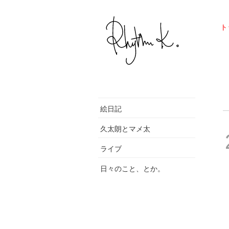
ト
絵日記
久太朗とマメ太
ライブ
日々のこと、とか。