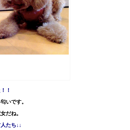
た！！
い匂いです。
魔女だね。
人たち↓↓