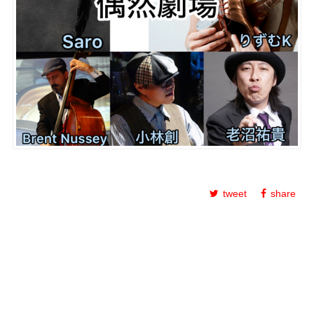
tweet
share