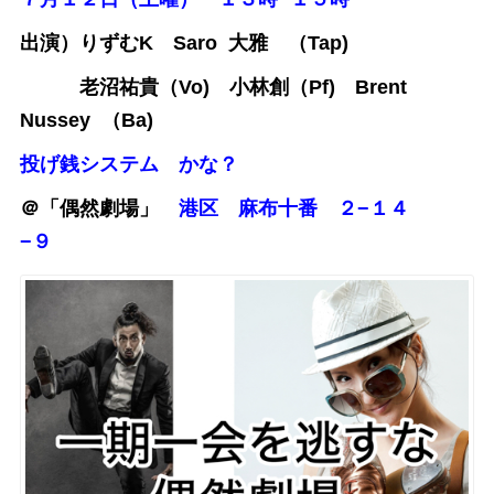
出演）りずむK Saro 大雅 （Tap)
老沼祐貴（Vo) 小林創（Pf) Brent
Nussey （Ba)
投げ銭システム かな？
＠「偶然劇場」
港区 麻布十番 ２−１４
−９