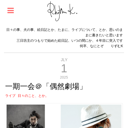
日々の事、犬の事、絵日記とか、たまに、ライブについて、とか、思いのま
まに書きたいと思います
三日坊主のつもりで始めた絵日記、いつの間にか、４年目に突入です
何卒、なにとぞ りずむK
JLY
1
2025
一期一会＠「偶然劇場」
ライブ
日々のこと、とか。