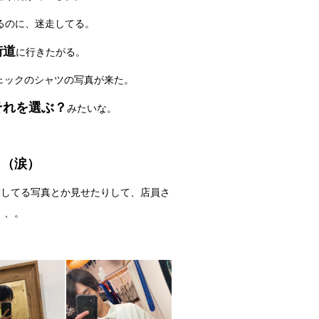
いるのに、迷走してる。
街道
に行きたがる。
ェックのシャツの写真が来た。
それを選ぶ？
みたいな。
」（涙）
指してる写真とか見せたりして、店員さ
、、。