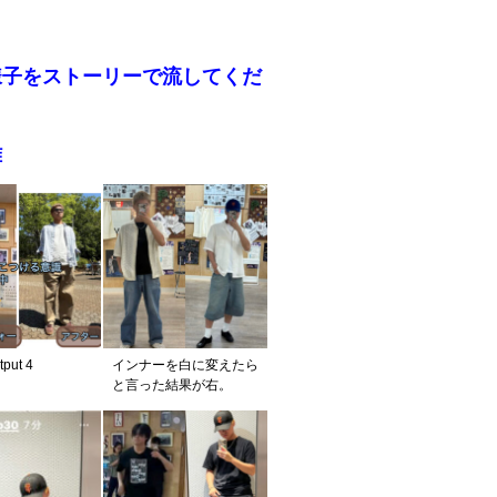
、
様子をストーリーで流してくだ
雅
tput 4
インナーを白に変えたら
と言った結果が右。