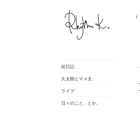
ト
絵日記
久太朗とマメ太
ライブ
日々のこと、とか。