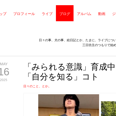
ップ
プロフィール
ライブ
ブログ
アルバム
動画
ジ
日々の事、犬の事、絵日記とか、たまに、ライブにつ
三日坊主のつもりで始
MAY
「みられる意識」育成中
16
「自分を知る」コト
2025
日々のこと、とか。