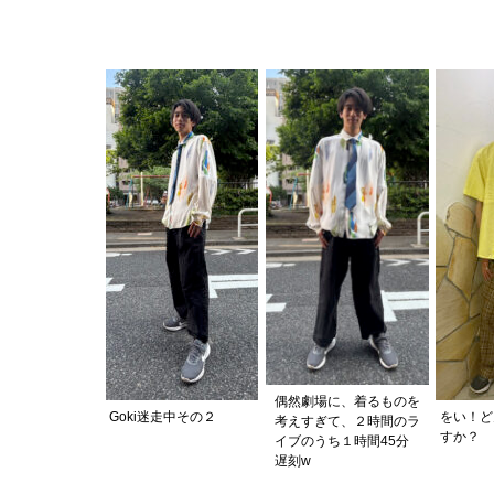
偶然劇場に、着るものを
Goki迷走中その２
をい！ど
考えすぎて、２時間のラ
すか？
イブのうち１時間45分
遅刻w