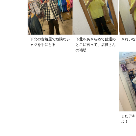
下北の古着屋で危険なシ
下北をあきらめて普通の
きれいな
ャツを手にとる
とこに言って、店員さん
の補助
またアキ
よ！