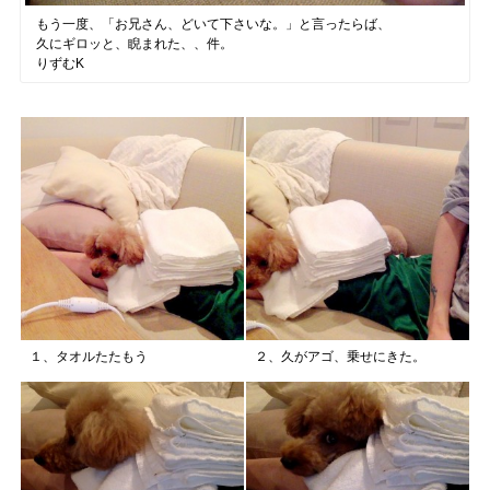
もう一度、「お兄さん、どいて下さいな。」と言ったらば、
久にギロッと、睨まれた、、件。
りずむK
１、タオルたたもう
２、久がアゴ、乗せにきた。