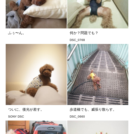
ふぅ〜ん。
何か？問題でも？
DSC_0768
ついに、後光が差す。
歩道橋でも、威張り散らす。
SONY DSC
DSC_0660