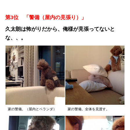
第3位 「警備（屋内の見張り）」
久太朗は怖がりだから、俺様が見張ってないと
な、、。
家の警備。（屋内とベランダ）
家の警備。全体を見渡す。