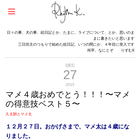
日々の事、犬の事、絵日記とか、たまに、ライブについて、とか、思いのま
まに書きたいと思います
三日坊主のつもりで始めた絵日記、いつの間にか、４年目に突入です
何卒、なにとぞ りずむK
DEC
27
2015
マメ４歳おめでとう！！！〜マメ
の得意技ベスト５〜
久太朗とマメ太
１２月２７日。おかげさまで、マメ太は４歳にな
りました。