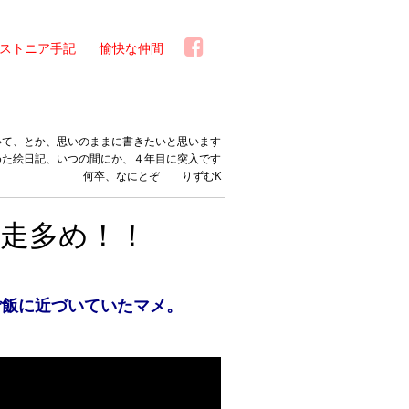
ストニア手記
愉快な仲間
いて、とか、思いのままに書きたいと思います
めた絵日記、いつの間にか、４年目に突入です
何卒、なにとぞ りずむK
走多め！！
ご飯に近づいていたマメ。