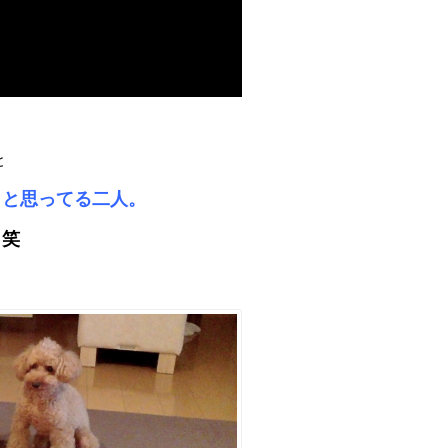
と
」と思ってる二人。
 笑