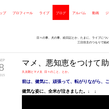
ップ
プロフィール
ライブ
ブログ
アルバム
動画
ジ
日々の事、犬の事、絵日記とか、たまに、ライブにつ
三日坊主のつもりで始
SEP
マメ、悪知恵をつけて助
8
久太朗とマメ太
日々のこと、とか。
015
前は、健気に、頑張って、転がりながら、
健気な姿に、全米が泣きました。↓ ↓