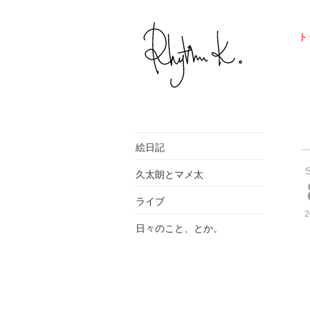
ト
絵日記
久太朗とマメ太
ライブ
2
日々のこと、とか。