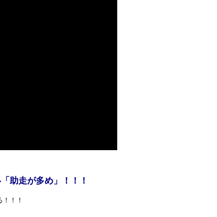
い「助走が多め」！！！
る！！！