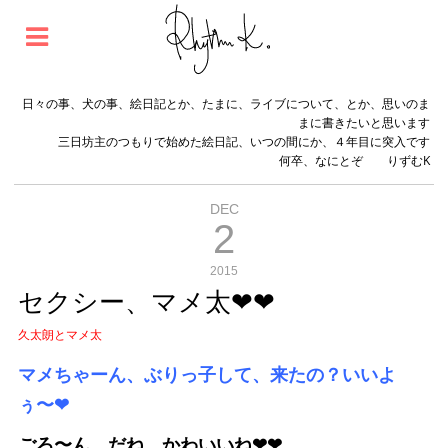
日々の事、犬の事、絵日記とか、たまに、ライブについて、とか、思いのま
まに書きたいと思います
三日坊主のつもりで始めた絵日記、いつの間にか、４年目に突入です
何卒、なにとぞ りずむK
DEC
2
2015
セクシー、マメ太❤︎❤︎
久太朗とマメ太
マメちゃーん、ぶりっ子して、来たの？いいよ
ぅ〜❤︎
ごろ〜ん、だね。かわいいね❤︎❤︎