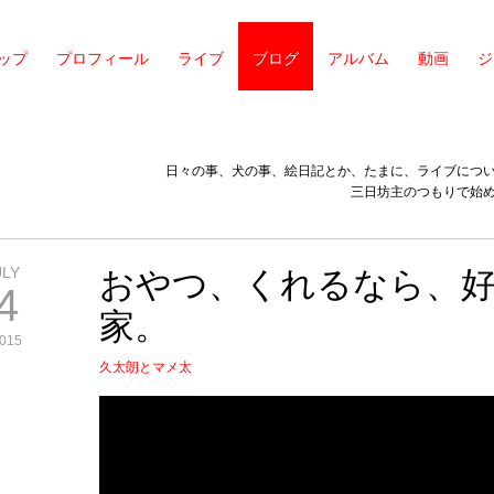
ップ
プロフィール
ライブ
ブログ
アルバム
動画
ジ
日々の事、犬の事、絵日記とか、たまに、ライブにつ
三日坊主のつもりで始
JLY
おやつ、くれるなら、
4
家。
015
久太朗とマメ太