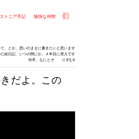
ストニア手記
愉快な仲間
いて、とか、思いのままに書きたいと思います
めた絵日記、いつの間にか、４年目に突入です
何卒、なにとぞ りずむK
好きだよ。この