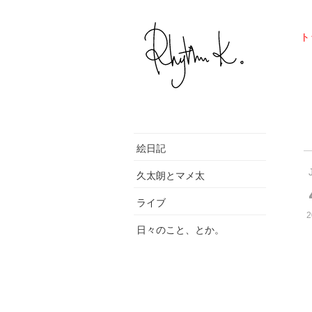
ト
絵日記
久太朗とマメ太
ライブ
2
日々のこと、とか。