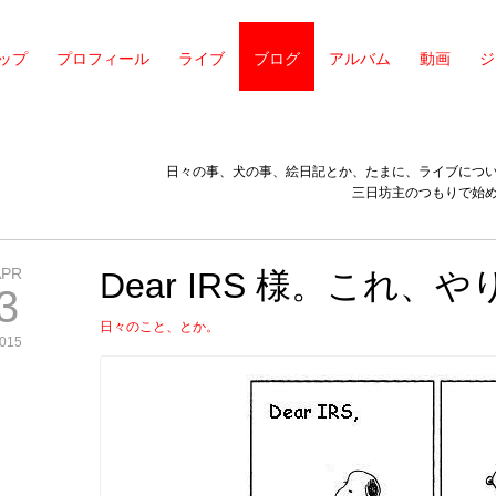
ップ
プロフィール
ライブ
ブログ
アルバム
動画
ジ
日々の事、犬の事、絵日記とか、たまに、ライブにつ
三日坊主のつもりで始
APR
Dear IRS 様。これ、
3
日々のこと、とか。
015