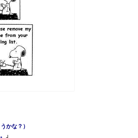
ようかな？）
す。
」