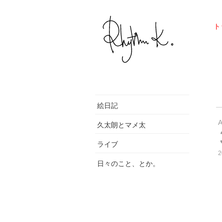
ト
絵日記
久太朗とマメ太
ライブ
2
日々のこと、とか。