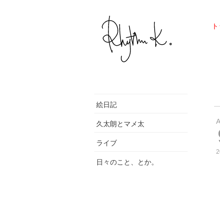
ト
絵日記
久太朗とマメ太
ライブ
2
日々のこと、とか。