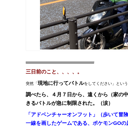
三日前のこと、、、、。
現地に行ってバトル
突然「
をしてください」という
調べたら、４月７日から、遠くから（家の
きるバトルが急に制限された。（涙）
「アドベンチャーオンフット」（歩いて冒
一線を画したゲームである、ポケモンGOの