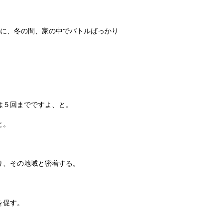
のに、冬の間、家の中でバトルばっかり
。
は５回までですよ、と。
と。
り、その地域と密着する。
を促す。