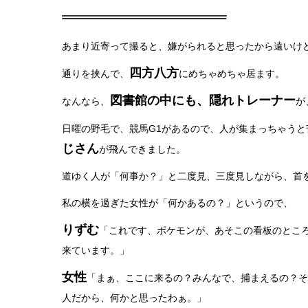
あまり近寄って撮ると、嫌がられると思ったから遠いけ
四方八方
通りを挟んで、
にめちゃめちゃ居ます。
図書館の中にも、隠れトレーナー
なんなら、
が
日曜の野毛で、競馬G1があるので、人が集まっちゃうと
じさん
が飛んできました。
道ゆく人が「何事か？」と二度見、三度見しながら、首
私の横を過ぎた女性が「何かあるの？」というので、
りずむ
「これです、ポケモンが、あそこの看板のところ
来ています。」
女性
「まぁ、ここに来るの？みんなで、捕まえるの？そ
人だから、何かと思ったわぁ。」