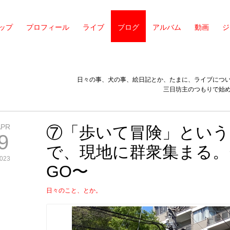
ップ
プロフィール
ライブ
ブログ
アルバム
動画
ジ
日々の事、犬の事、絵日記とか、たまに、ライブにつ
三日坊主のつもりで始
APR
⑦「歩いて冒険」という
9
で、現地に群衆集まる。
023
GO〜
日々のこと、とか。