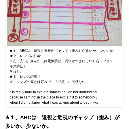
★１、ABCは 遠視と近視のギャップ（歪み）が多いか、少ないか。
★２、レンズの性能
※左（安い）真ん中（静電気防止、汚れがつきにくい）右（プラス、
キズ防止）
それと、
★３、レンズの厚さ
※ レンズの厚さは好みで、「品質」に関係ない。
it is really hard to explain something I do not understand ,
because I am not in the place to explain it to somebody ,
when I did not know what I was talking about to begin with .
★１、ABCは 遠視と近視のギャップ（歪み）が
多いか、少ないか。