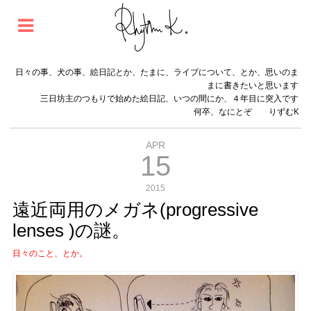
日々の事、犬の事、絵日記とか、たまに、ライブについて、とか、思いのま
まに書きたいと思います
三日坊主のつもりで始めた絵日記、いつの間にか、４年目に突入です
何卒、なにとぞ りずむK
APR
15
2015
遠近両用のメガネ(progressive
lenses )の謎。
日々のこと、とか。