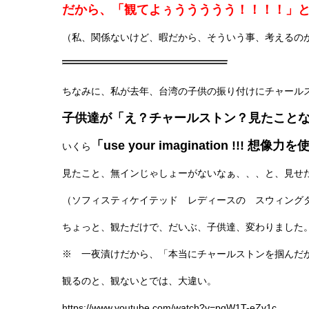
だから、「観てよぅううううう！！！！」
（私、関係ないけど、暇だから、そういう事、考えるの
ちなみに、私が去年、台湾の子供の振り付けにチャール
子供達が「え？チャールストン？見たこと
「use your imagination !!! 想
いくら
見たこと、無インじゃしょーがないなぁ、、、と、見せ
（ソフィスティケイテッド レディースの スウィング
ちょっと、観ただけで、だいぶ、子供達、変わりました
※ 一夜漬けだから、「本当にチャールストンを掴んだ
観るのと、観ないとでは、大違い。
https://www.youtube.com/watch?v=pqW1T-eZv1c