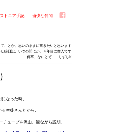
ストニア手記
愉快な仲間
いて、とか、思いのままに書きたいと思います
めた絵日記、いつの間にか、４年目に突入です
何卒、なにとぞ りずむK
）
明になった時、
いる生徒さんだから、
ーチューブを沢山、観ながら説明。