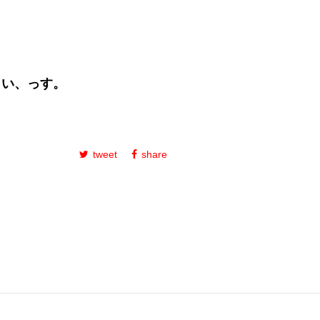
しい、っす。
tweet
share