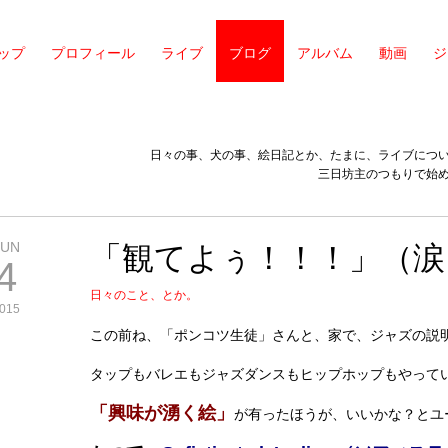
ップ
プロフィール
ライブ
ブログ
アルバム
動画
ジ
日々の事、犬の事、絵日記とか、たまに、ライブにつ
三日坊主のつもりで始
JUN
「観てよぅ！！！」（涙
4
日々のこと、とか。
015
この前ね、「ポンコツ生徒」さんと、家で、ジャズの説
タップもバレエもジャズダンスもヒップホップもやって
「興味が湧く絵」
が有ったほうが、いいかな？とユ