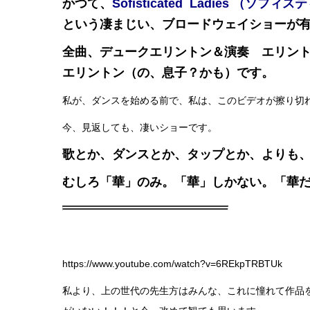
かつて、
Sofisticated Ladies （
という凄まじい、ブロードウェイショーが
全曲、デュークエリントン＆演奏 エリン
エリントン（の、息子？かも）です。
私が、ダンスを始める前で、私は、このビデオが擦り切
今、見返しても、凄いショーです。
歌とか、ダンスとか、タップとか、よりも
むしろ「華」のみ。「華」しかない。「華
https://www.youtube.com/watch?v=6REkpTRBTUk
私より、上の世代の先生方はみんな、これに憧れて作品