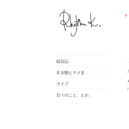
ト
絵日記
久太朗とマメ太
ライブ
2
日々のこと、とか。