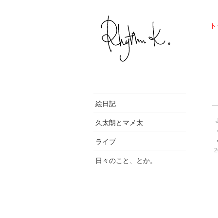
ト
絵日記
久太朗とマメ太
ライブ
2
日々のこと、とか。