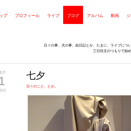
ップ
プロフィール
ライブ
ブログ
アルバム
動画
ジ
日々の事、犬の事、絵日記とか、たまに、ライブにつ
三日坊主のつもりで始
JLY
七夕
1
日々のこと、とか。
015