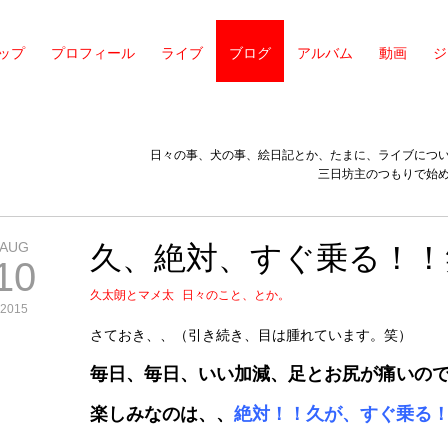
ップ
プロフィール
ライブ
ブログ
アルバム
動画
ジ
日々の事、犬の事、絵日記とか、たまに、ライブにつ
三日坊主のつもりで始
AUG
久、絶対、すぐ乗る！！
10
久太朗とマメ太
日々のこと、とか。
2015
さておき、、（引き続き、目は腫れています。笑）
毎日、毎日、いい加減、足とお尻が痛いの
楽しみなのは、、
絶対！！久が、すぐ乗る