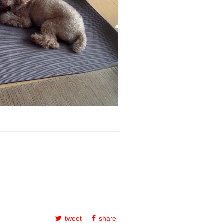
tweet
share