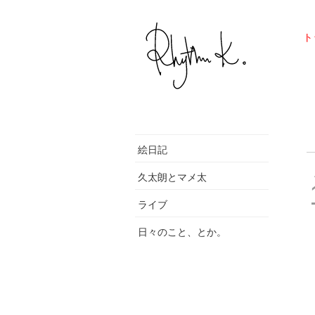
ト
絵日記
久太朗とマメ太
ライブ
日々のこと、とか。