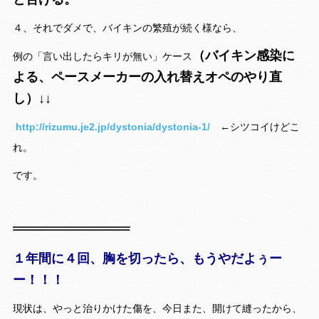
４、それでダメで、バイキンの繁殖が続く様なら、
（バイキン感染に
例の「言い出したらキリが無い」ケース
よる、ペースメーカーの入れ替えオペのやり直
し）↓↓
http://rizumu.je2.jp/dystonia/dystonia-1/
←シツコイけどこ
れ。
です。
１年間に４回、胸を切ったら、もうやだよぅー
ー！！！
現状は、やっと治りかけた傷を、今日また、開けて縫ったから、