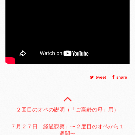
tweet
share
２回目のオペの説明（「ご高齢の母」用）
７月２７日「経過観察」〜２度目のオペから１
週間〜