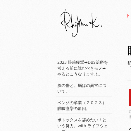
ト
2023 眼瞼痙攣➡︎DBS治療を
考える前に読むべきモノ➡︎
やるとこうなりますよ。
脳の傷と、脳はの異常につ
いて。
ベンゾの卒業（２０２３）
眼瞼痙攣の原因。
ボトックスを辞めたい！と
いう努力。with ライフウェ