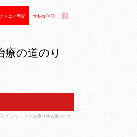
ストニア手記
愉快な仲間
治療の道のり
。
ただいて、 オペを乗り切る事ができ