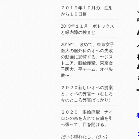
２０１９年１０月の、注射
から１０日目
2019年１１月 ボトックス
と緑内障の検査と
2019年、改めて、東京女子
医大の脳外科のオペの失敗
の動画に驚愕する。〜ジス
トニア、眼瞼痙攣、東京女
子医大、平チーム、オペ失
敗〜
２０２０新しいオペの提案
と、オペの弊害〜（むしろ
今のところ弊害ばっかり）
２０２０ 眼瞼痙攣 ナイ
ロンの糸を入れて皮膚を引
っ張って、目を開ける。
だいぶ腫れたし、だいぶ