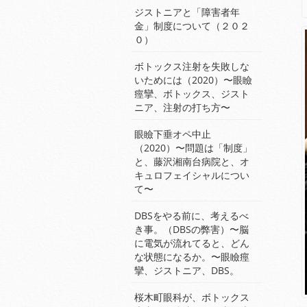
ジストニアと「障害者年
金」制度について（２０２
０）
ボトックス注射を失敗しな
いためには（2020）〜眼瞼
痙攣、ボトックス、ジスト
ニア、注射の打ち方〜
眼瞼下垂オペ中止
（2020）〜問題は「制度」
と、藤沢湘南台病院と、オ
キュロフェイシャルについ
て〜
DBSをやる前に、考えるべ
き事。（DBSの弊害）〜脳
に電気が流れてると、どん
な状態になるか。〜眼瞼痙
攣、ジストニア、DBS。
桜木町眼科が、ボトックス