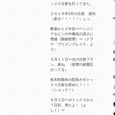
ックス注射を打ってきた。
２０１９年3月の注射、成功
（多分！！！！！）ふぅ。
断薬から２年目〜ベンジソ
アセピンの中毒性の高さに
警鐘（眼瞼痙攣）〜（ドラ
マ「プリズンブレイク」よ
り）
５月１１日〜次の注射プラ
ン。鼻ね。（痙攣の範囲広
がってる）
桜木町眼科の院長がボトッ
クス注射を辞めた！！！
（ショック！）
６月２日〜ボトックスから
７日目、来たよ！（よ
し！）〜