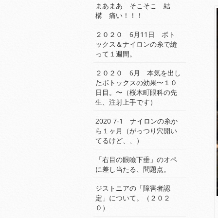
まあまあ そこそこ 結
構 痛い！！！
２０２０ 6月11日 ボト
ックス＆ナイロンの糸で縫
って１週間。
２０２０ 6月 本気を出し
たボトックスの効果〜１０
日目。〜（桜木町眼科の先
生、注射上手です）
2020 7-1 ナイロンの糸か
ら１ヶ月（がっつり穴開い
てるけど、、）
「右目の眼瞼下垂」のオペ
に差し当たる、問題点。
ジストニアの「障害者認
定」について。（２０２
０）