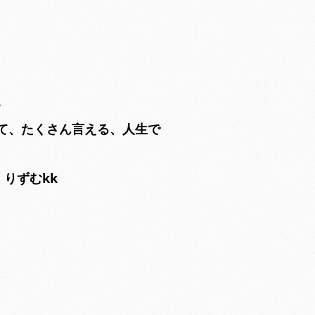
、
。
て、たくさん言える、人生で
 りずむkk