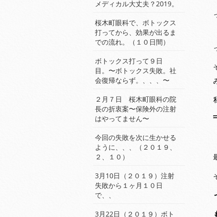
メディカル大丈夫？2019。
桜木町眼科で、ボトックス
打ってから、効果が出るま
での流れ。（１０日間）
ボトックス打って９日
目。〜ボトックス失敗。社
会復帰ならず。、、、〜
２月７日 桜木町眼科の院
長の折衷案〜保険外の注射
はやってません〜
今回の失敗を次に生かせる
ように、、、（２０１９、
２、１０）
3月10日（２０１９）注射
失敗から１ヶ月１０日
で、、
3月22日（２０１９）ボト