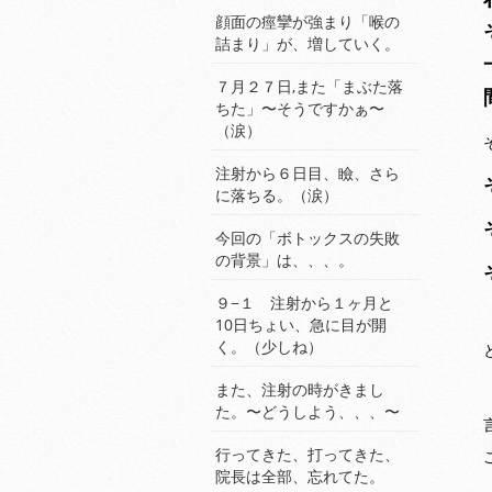
顔面の痙攣が強まり「喉の
詰まり」が、増していく。
７月２７日,また「まぶた落
ちた」〜そうですかぁ〜
（涙）
注射から６日目、瞼、さら
に落ちる。（涙）
今回の「ボトックスの失敗
の背景」は、、、。
９−１ 注射から１ヶ月と
10日ちょい、急に目が開
く。（少しね）
また、注射の時がきまし
た。〜どうしよう、、、〜
行ってきた、打ってきた、
院長は全部、忘れてた。