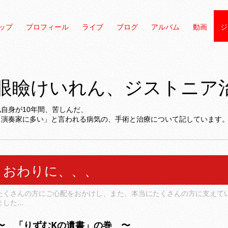
ップ
プロフィール
ライブ
ブログ
アルバム
動画
ジ
眼瞼けいれん、ジストニア
私自身が10年間、苦しんだ、
「演奏家に多い」と言われる病気の、手術と治療について記しています
おわりに、、、
たくさんの方にご心配をおかけし、また、本当にたくさんの方に支えてい
ました...
〜 「りずむKの遺書」の巻 〜