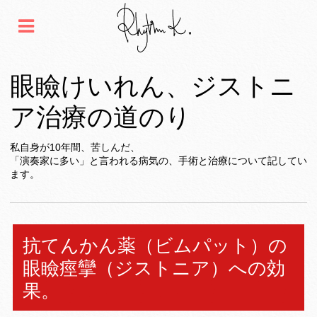
眼瞼けいれん、ジストニ
ア治療の道のり
私自身が10年間、苦しんだ、
「演奏家に多い」と言われる病気の、手術と治療について記してい
ます。
抗てんかん薬（ビムパット）の
眼瞼痙攣（ジストニア）への効
果。