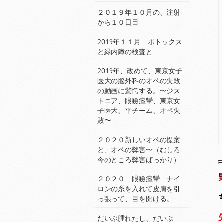
２０１９年１０月の、注射
から１０日目
2019年１１月 ボトックス
と緑内障の検査と
2019年、改めて、東京女子
医大の脳外科のオペの失敗
の動画に驚愕する。〜ジス
トニア、眼瞼痙攣、東京女
子医大、平チーム、オペ失
敗〜
２０２０新しいオペの提案
と、オペの弊害〜（むしろ
今のところ弊害ばっかり）
２０２０ 眼瞼痙攣 ナイ
ロンの糸を入れて皮膚を引
っ張って、目を開ける。
だいぶ腫れたし、だいぶ