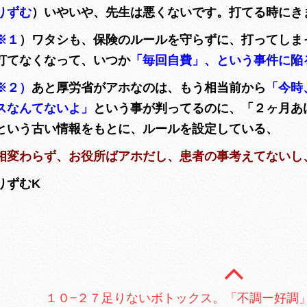
りずむ
）いやいや、先生は悪くないです。打てる時に
※１
）ワタシも、保険のルールを守らずに、打ってしま
打てなくなって、いつか
「毎回自費」、という事件に陥
※２）
あと厚労省がアホなのは、もう相当前から
「今時
スなんてないよ」
という事が判ってるのに、「２ヶ月あ
という古い情報をもとに、ルールを設定している、
相変わらず、お役所ばアホだし、患者の事考えてないし
りずむK
１０−２７足りないボトックス。「不調ー好調