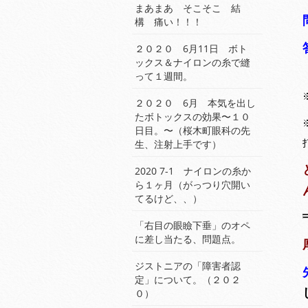
まあまあ そこそこ 結
構 痛い！！！
２０２０ 6月11日 ボト
ックス＆ナイロンの糸で縫
って１週間。
２０２０ 6月 本気を出し
たボトックスの効果〜１０
日目。〜（桜木町眼科の先
生、注射上手です）
2020 7-1 ナイロンの糸か
ら１ヶ月（がっつり穴開い
てるけど、、）
「右目の眼瞼下垂」のオペ
に差し当たる、問題点。
ジストニアの「障害者認
定」について。（２０２
０）