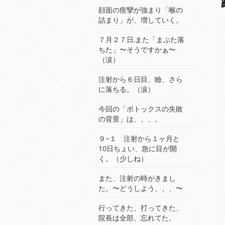
顔面の痙攣が強まり「喉の
詰まり」が、増していく。
７月２７日,また「まぶた落
ちた」〜そうですかぁ〜
（涙）
注射から６日目、瞼、さら
に落ちる。（涙）
今回の「ボトックスの失敗
の背景」は、、、。
９−１ 注射から１ヶ月と
10日ちょい、急に目が開
く。（少しね）
また、注射の時がきまし
た。〜どうしよう、、、〜
行ってきた、打ってきた、
院長は全部、忘れてた。