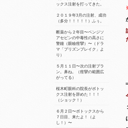
ックス注射を打ってきた。
２０１９年3月の注射、成功
（多分！！！！！）ふぅ。
断薬から２年目〜ベンジソ
アセピンの中毒性の高さに
警鐘（眼瞼痙攣）〜（ドラ
マ「プリズンブレイク」よ
り）
５月１１日〜次の注射プラ
ン。鼻ね。（痙攣の範囲広
がってる）
桜木町眼科の院長がボトッ
クス注射を辞めた！！！
（ショック！）
６月２日〜ボトックスから
７日目、来たよ！（よ
し！）〜