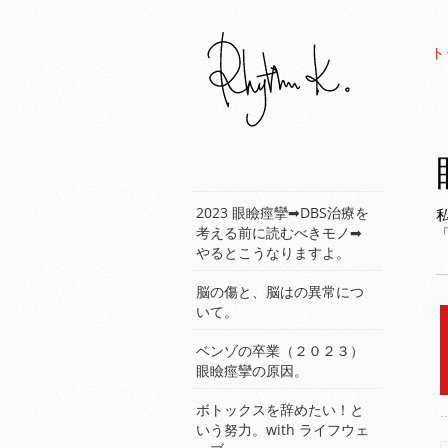
ト
2023 眼瞼痙攣➡︎DBS治療を
考える前に読むべきモノ➡︎
やるとこうなりますよ。
脳の傷と、脳はの異常につ
いて。
ベンゾの卒業（２０２３）
眼瞼痙攣の原因。
ボトックスを辞めたい！と
..
いう努力。with ライフウェ