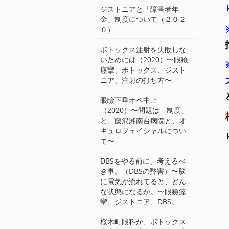
ジストニアと「障害者年
金」制度について（２０２
０）
ボトックス注射を失敗しな
いためには（2020）〜眼瞼
痙攣、ボトックス、ジスト
ニア、注射の打ち方〜
眼瞼下垂オペ中止
（2020）〜問題は「制度」
と、藤沢湘南台病院と、オ
キュロフェイシャルについ
て〜
DBSをやる前に、考えるべ
き事。（DBSの弊害）〜脳
に電気が流れてると、どん
な状態になるか。〜眼瞼痙
攣、ジストニア、DBS。
桜木町眼科が、ボトックス