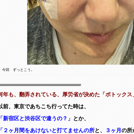
今回 ずっとこう。
何年も、翻弄されている、厚労省が決めた「ボトックス
以前、東京であちこち行ってた時は、
「新宿区と渋谷区で違うの？」
とか、
「２ヶ月間をあけないと打てませんの所
と、
３ヶ月
の所