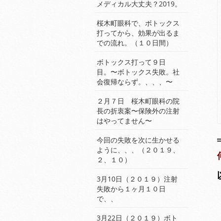
メディカル大丈夫？2019。
桜木町眼科で、ボトックス
打ってから、効果が出るま
での流れ。（１０日間）
ボトックス打って９日
目。〜ボトックス失敗。社
会復帰ならず。、、、〜
２月７日 桜木町眼科の院
長の折衷案〜保険外の注射
はやってません〜
今回の失敗を次に生かせる
ように、、、（２０１９、
２、１０）
3月10日（２０１９）注射
失敗から１ヶ月１０日
で、、
3月22日（２０１９）ボト