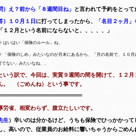
問）え？前から「８週間目ね」
と言われて予約をとって
答）１０月１日
に打ってしまったから、
「名目２ヶ月」
「１２月という名前にならないと、、、、、」
※ はいはい「保険のルール」ね、
※ 「保険のしめ」みたいなのが月末にあるから、「月の名前で、１０月
打てない」みたいなね、、
という訳で、今回は、実質９週間の間を開けて、１２月
ん。 （ごめんね）という事です。
厚労省、相変わらず、腹立たしいです。
先生
）辛いのは分かるけど、うちも保険でひっかかって
し、高いので、従業員のお給料に響いちゃうからごめ