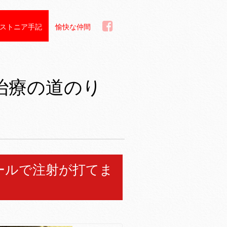
ストニア手記
愉快な仲間
治療の道のり
。
ールで注射が打てま