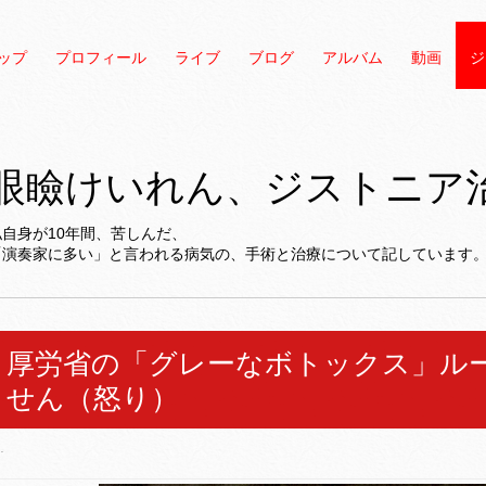
ップ
プロフィール
ライブ
ブログ
アルバム
動画
ジ
眼瞼けいれん、ジストニア
私自身が10年間、苦しんだ、
「演奏家に多い」と言われる病気の、手術と治療について記しています
厚労省の「グレーなボトックス」ル
せん（怒り）
.