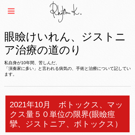
眼瞼けいれん、ジストニ
ア治療の道のり
私自身が10年間、苦しんだ、
「演奏家に多い」と言われる病気の、手術と治療について記してい
ます。
2021年10月 ボトックス、マッ
クス量５０単位の限界(眼瞼痙
攣、ジストニア、ボトックス）