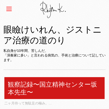
眼瞼けいれん、ジストニ
ア治療の道のり
私自身が10年間、苦しんだ、
「演奏家に多い」と言われる病気の、手術と治療について記してい
ます。
観察記録〜国立精神センター坂
本先生〜
二ヶ月待って無駄足の極み。...