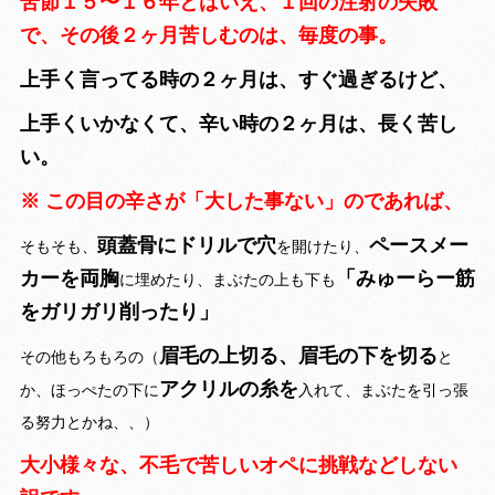
苦節１５〜１６年とはいえ、１回の注射の失敗
で、その後２ヶ月苦しむのは、毎度の事。
上手く言ってる時の２ヶ月は、すぐ過ぎるけど、
上手くいかなくて、辛い時の２ヶ月は、長く苦し
い。
※ この目の辛さが「大した事ない」のであれば、
頭蓋骨にドリルで穴
ペースメー
そもそも、
を開けたり、
カーを両胸
「みゅーらー筋
に埋めたり、まぶたの上も下も
をガリガリ削ったり」
眉毛の上切る、眉毛の下を切る
その他もろもろの（
と
アクリルの糸を
か、ほっぺたの下に
入れて、まぶたを引っ張
る努力とかね、、）
大小様々な、不毛で苦しいオペに挑戦などしない