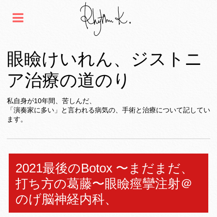
眼瞼けいれん、ジストニ
ア治療の道のり
私自身が10年間、苦しんだ、
「演奏家に多い」と言われる病気の、手術と治療について記してい
ます。
2021最後のBotox 〜まだまだ、
打ち方の葛藤〜眼瞼痙攣注射＠
のげ脳神経内科、