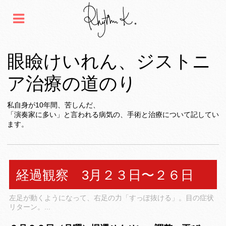
眼瞼けいれん、ジストニ
ア治療の道のり
私自身が10年間、苦しんだ、
「演奏家に多い」と言われる病気の、手術と治療について記してい
ます。
経過観察 3月２３日〜２６日
左足が動くようになって、右足の力「すっぽ抜ける」。目の症状
リターン。...