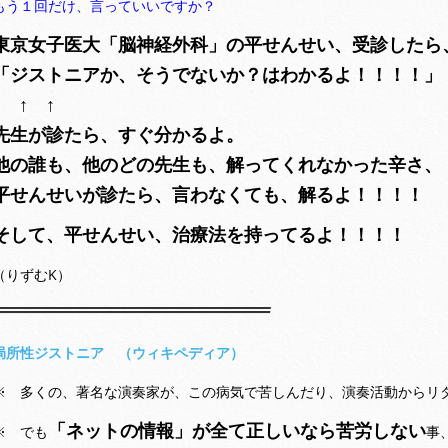
もう１回だけ、言っていいですか？
東京女子医大「脳神経外科」の平せんせい、受診したら
「ジストニアか、そうでないか？はわかるよ！！！！」
↑ ↑ ↑
先生が診たら、すぐ分かるよ。
他の誰も、他のどの先生も、解ってくれなかった辛さ、
平せんせいが診たら、言わなくても、解るよ！！！！
そして、平せんせい、治療法を持ってるよ！！！！
（りずむK）
局所性ジストニア （ウィキペディア）
※ 多くの、著名な演奏家が、この病気で苦しんだり、演奏活動からリ
「ネットの情報」が全て正しいなら苦労しない
※ でも
事