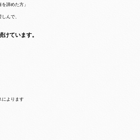
奏を諦めた方」
苦しんで、
、
続けています。
スによります