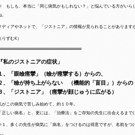
※ もしも、本当に「同じ病気かもしれない？」と悩んでいる方がいら
ね。
メディアやネットで、「ジストニア」の情報が見られることがあります
（りずむK）
『私のジストニアの症状」
１、「眼瞼痙攣」（瞼が痙攣する）からの、
２、「瞼が持ち上がらない （機能的「盲目」）からの
３、「ジストニア」（痙攣が顔じゅうに広がる）
私がこの病気で苦しみ始めて、約１０年。
「正しい病名」と、更には、「治療法」をご存知の先生に出会えるまで
※１、多くの先生が病気に「病名」をつけるのは得意ですが、名前をつ
ん。