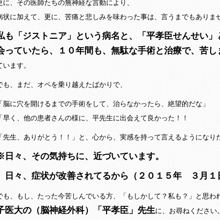
更に、その医師たちの無神経な言動により、
病状に加えて、更に、苦痛と悲しみを味わった事は、言うまでもありま
私も「ジストニア」という病名と、「平孝臣せんせい」
会っていたら、１０年間も、無駄な手術と治療で、苦し
ています。
でも、まだ、オペを乗り越えたばかりで、
「脳に穴を開けるまでの手術をして、治らなかったら、絶望的だな」
「早く、他の患者さんの様に、平先生に出会えて良かった！！
「先生、ありがとう！！」と、心から、実感を持って言えるようになり
※日々、その気持ちに、近づいています。
日々、症状が改善されてるから
（２０１５年 ３月１
でも、もし、たった今苦しんでいる方、「もしかして？私も？」と思わ
子医大の（脳神経外科）「平孝臣」先生
に、お尋ねください