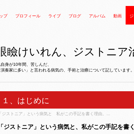
ップ
プロフィール
ライブ
ブログ
アルバム
動画
ジ
眼瞼けいれん、ジストニア
私自身が10年間、苦しんだ、
「演奏家に多い」と言われる病気の、手術と治療について記しています
１、はじめに
「ジストニア」という病気と 私がこの手記を書く理由。...
「ジストニア」という病気と、私がこの手記を書