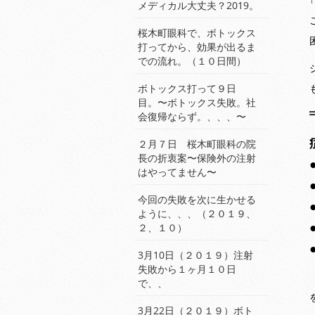
メディカル大丈夫？2019。
桜木町眼科で、ボトックス
打ってから、効果が出るま
での流れ。（１０日間）
ボトックス打って９日
目。〜ボトックス失敗。社
会復帰ならず。、、、〜
２月７日 桜木町眼科の院
長の折衷案〜保険外の注射
はやってません〜
今回の失敗を次に生かせる
ように、、、（２０１９、
２、１０）
3月10日（２０１９）注射
失敗から１ヶ月１０日
で、、
3月22日（２０１９）ボト