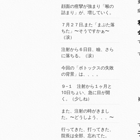
顔面の痙攣が強まり「喉の
詰まり」が、増していく。
７月２７日,また「まぶた落
ちた」〜そうですかぁ〜
（涙）
注射から６日目、瞼、さら
に落ちる。（涙）
今回の「ボトックスの失敗
の背景」は、、、。
９−１ 注射から１ヶ月と
10日ちょい、急に目が開
く。（少しね）
また、注射の時がきまし
た。〜どうしよう、、、〜
行ってきた、打ってきた、
院長は全部、忘れてた。