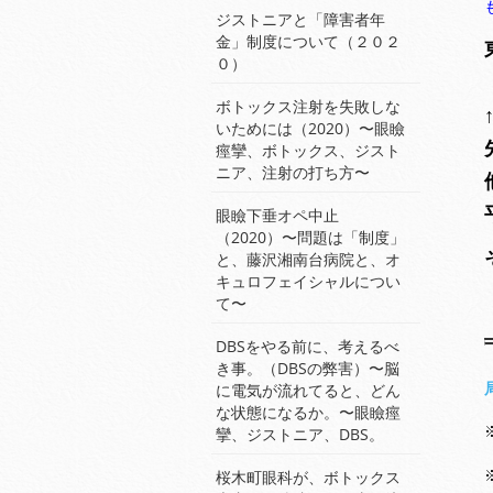
ジストニアと「障害者年
金」制度について（２０２
０）
ボトックス注射を失敗しな
いためには（2020）〜眼瞼
痙攣、ボトックス、ジスト
ニア、注射の打ち方〜
眼瞼下垂オペ中止
（2020）〜問題は「制度」
と、藤沢湘南台病院と、オ
キュロフェイシャルについ
て〜
DBSをやる前に、考えるべ
き事。（DBSの弊害）〜脳
に電気が流れてると、どん
な状態になるか。〜眼瞼痙
攣、ジストニア、DBS。
桜木町眼科が、ボトックス