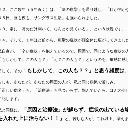
※２、ここ数年（５年近く）は、「瞼の痙攣」を通り越し、「目が開か
６５日、昼も夜も、サングラス生活」を強いられました。
※３、常に「薄めだけ開いて、なんとか見ている」、という状況です。
※４、そして、１年ほど前から、痙攣の症状が顔全体に広がってきまし
私自身が、「辛い症状」を抱えているので、周囲で、同じような症状の
「もしかして、この人も？」「え？この人も？」というのを、敏感に感
「もしかして、この人も？？」と思う頻度は
そして、その
もしも、あなたが、あなたの周囲の人が、私と同じ病気で苦しみ、
「正しい病名」も、「治療法」も見つからず、悩んでいたら、ほんの少
に記します。
「原因と治療法」が解らず、症状の出ている
私と同様に、
を入れた上に治らない！！」
と、苦しむ人が、これ以上、増え