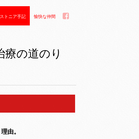
ストニア手記
愉快な仲間
治療の道のり
。
く理由。