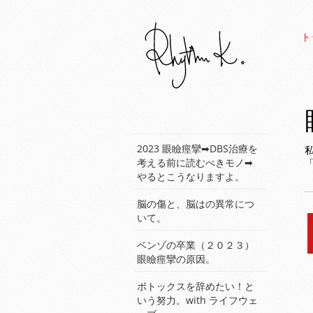
ト
2023 眼瞼痙攣➡︎DBS治療を
考える前に読むべきモノ➡︎
やるとこうなりますよ。
脳の傷と、脳はの異常につ
いて。
ベンゾの卒業（２０２３）
眼瞼痙攣の原因。
ボトックスを辞めたい！と
いう努力。with ライフウェ