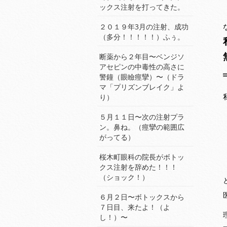
ックス注射を打ってきた。
２０１９年3月の注射、成功
（多分！！！！！）ふぅ。
断薬から２年目〜ベンジソ
アセピンの中毒性の高さに
警鐘（眼瞼痙攣）〜（ドラ
マ「プリズンブレイク」よ
り）
５月１１日〜次の注射プラ
ン。鼻ね。（痙攣の範囲広
がってる）
桜木町眼科の院長がボトッ
クス注射を辞めた！！！
（ショック！）
６月２日〜ボトックスから
７日目、来たよ！（よ
し！）〜