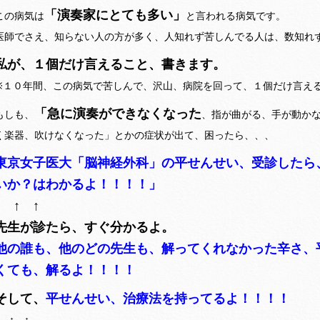
「演奏家にとても多い」
この病気は
と言われる病気です。
医師でさえ、知らない人の方が多く、人知れず苦しんでる人は、数知れ
私が、１個だけ言えること、書きます。
※１０年間、この病気で苦しんで、沢山、病院を回って、１個だけ言え
「急に演奏ができなくなった
もしも、
、指が曲がる、手が動か
く楽器、吹けなくなった」とかの症状が出て、困ったら、、、
東京女子医大「脳神経外科」の平せんせい、受診したら
いか？はわかるよ！！！！」
↑ ↑ ↑
先生が診たら、すぐ分かるよ。
他の誰も、他のどの先生も、解ってくれなかった辛さ、
くても、解るよ！！！！
そして、
平せんせい、治療法を持ってるよ！！！！
↑ ↑ ↑