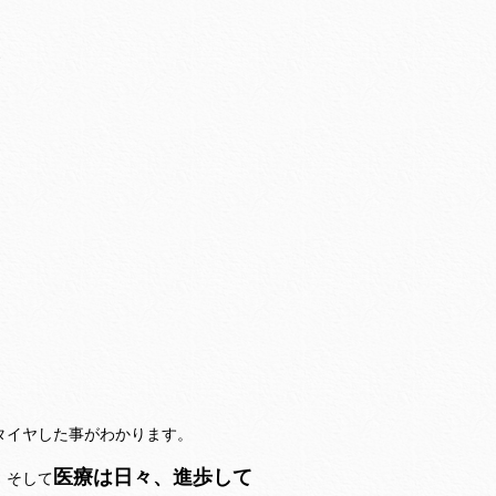
、
タイヤした事がわかります。
医療は日々、進歩して
、そして