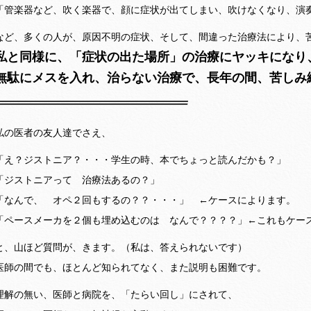
「管楽器など、吹く楽器で、顔に症状が出てしまい、吹けなくなり、演
など、多くの人が、原因不明の症状、そして、間違った治療法により、
私と同様に、「症状の出た場所」の治療にヤッキになり
無駄にメスを入れ、治らない治療で、長年の間、苦しみ
私の医者の友人達でさえ、
「え？ジストニア？・・・学生の時、本でちょっと読んだかも？」
「ジストニアって 治療法あるの？」
「なんで、 オペ２回もするの？？・・・」 ←ケースによります。
「ペースメーカを２個も埋め込むのは なんで？？？？」←これもケー
と、山ほど質問が、きます。（私は、答えられないです）
医師の間でも、ほとんど知られてなく、また説明も困難です。
理解の無い、医師と病院を、「たらい回し」にされて、