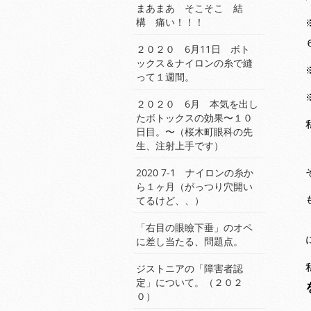
まあまあ そこそこ 結
構 痛い！！！
２０２０ 6月11日 ボト
ックス＆ナイロンの糸で縫
って１週間。
２０２０ 6月 本気を出し
たボトックスの効果〜１０
日目。〜（桜木町眼科の先
生、注射上手です）
2020 7-1 ナイロンの糸か
ら１ヶ月（がっつり穴開い
てるけど、、）
「右目の眼瞼下垂」のオペ
に差し当たる、問題点。
ジストニアの「障害者認
定」について。（２０２
０）