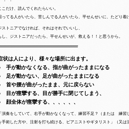
ここだけ、読んでくれたらいい。
困ってる人がいたら、苦しんでる人がいたら、平せんせいに、たどり着
ジストニアでなければ、それはそれでいいし、
もし、ジストニアだったら、平せんせいが、救える！！と思うから。
症状は人により、様々な場所に出ます。
● 手が動かなくなる、指が曲がったままになる
● 足が動かない、足が曲がったままになる
● 首や腰が曲がったまま、元に戻らない
● 目が痙攣する、目が勝手に閉じてしまう、
● 顔全体が痙攣する、、、、、、
「演奏をしていて、右手が動かなくなって、練習不足？（または 練習
を手術した方や、注射を打ち続ける、ピアニストやギタリスト」（又は