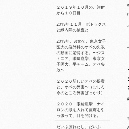
２０１９年１０月の、注射
から１０日目
2019年１１月 ボトックス
と緑内障の検査と
2019年、改めて、東京女子
医大の脳外科のオペの失敗
の動画に驚愕する。〜ジス
トニア、眼瞼痙攣、東京女
子医大、平チーム、オペ失
敗〜
２０２０新しいオペの提案
と、オペの弊害〜（むしろ
今のところ弊害ばっかり）
２０２０ 眼瞼痙攣 ナイ
ロンの糸を入れて皮膚を引
っ張って、目を開ける。
だいぶ腫れたし、だいぶ