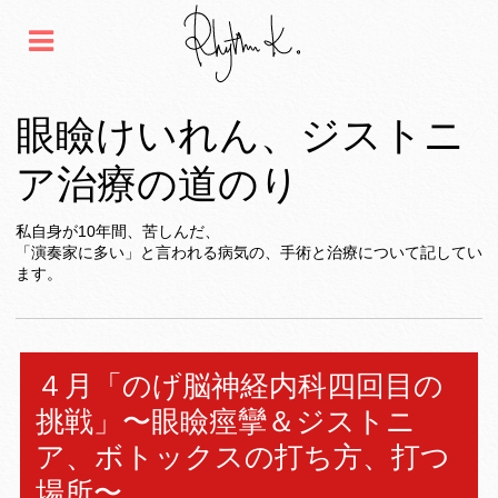
眼瞼けいれん、ジストニ
ア治療の道のり
私自身が10年間、苦しんだ、
「演奏家に多い」と言われる病気の、手術と治療について記してい
ます。
４月「のげ脳神経内科四回目の
挑戦」〜眼瞼痙攣＆ジストニ
ア、ボトックスの打ち方、打つ
場所〜