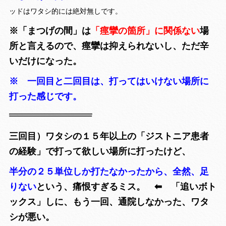
ッドはワタシ的には絶対無しです。
※「まつげの間」は
「痙攣の箇所」に関係ない
場
所と言えるので、痙攣は抑えられないし、ただ辛
いだけになった。
※ 一回目と二回目は、打ってはいけない場所に
打った感じです。
三回目）ワタシの１５年以上の「ジストニア患者
の経験」で打って欲しい場所に打ったけど、
半分の２５単位しか打たなかったから、全然、足
りない
という、痛恨すぎるミス。 ⬅︎ 「追いボト
ックス」しに、もう一回、通院しなかった、ワタ
シが悪い。