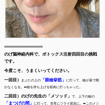
のげ脳神経内科で、ボトックス注射四回目の挑戦
です。
今度こそ、うまくいってください。
一回目）
「眼瞼挙筋」
まぶたの上の
に打って、瞼が薬で開
かなくなる。⬅︎瞼を持ち上げる筋肉に打っちゃった。
二回目）のげの先生の「メソッド」
で、上下の瞼の
「まつげの間」
に打って、非常にツライ状況に。⬅︎このメソ