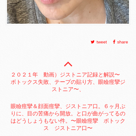
tweet
share
２０２１年 動画）ジストニア記録と解説〜
ボトックス失敗、テープの貼り方、眼瞼痙攣ジ
ストニア〜、
眼瞼痙攣＆顔面痙攣、ジストニア口。６ヶ月ぶ
りに、目の苦痛から開放。と口が曲がってるの
はどうしょうもない件。〜眼瞼痙攣 ボトック
ス ジストニア口〜