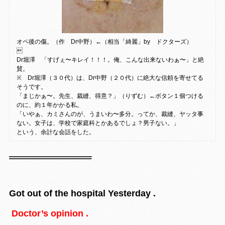
オペ後の傷。（作 Dr中野）←（相当「綺麗」by ドクターズ）

Dr堀澤 「すげぇ〜キレイ！！！。俺、こんな出来ないわぁ〜」と絶
賛。
※ Dr堀澤（３０代）は、Dr中野（２０代）に絶大な信頼を寄せてる
そうです。
「まじかぁ〜。先生、裁縫、得意？」（りずむ）←ボタン１個つける
のに、約１年かかる私。
「いやぁ、カミさんのが、うまいわ〜多分。ってか、裁縫、ヤッタ事
ない。女子は、学校で家庭科とかあるでしょ？男子ない。」
という、余計な会話をした。
Got out of the hospital Yesterday .
Doctor’s opinion .