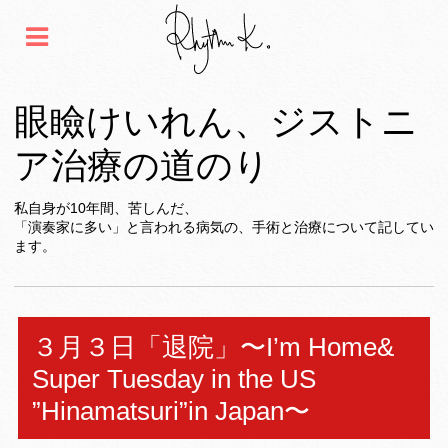
眼瞼けいれん、ジストニ
ア治療の道のり
私自身が10年間、苦しんだ、
「演奏家に多い」と言われる病気の、手術と治療について記してい
ます。
３月３日「退院」〜I’m Home&
Super Tuesday in the US
”Hinamatsuri”in Japan〜