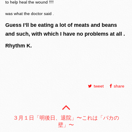
to help heal the wound !!!!
was what the doctor said .
Guess I’ll be eating a lot of meats and beans
and such, with which I have no problems at all .
Rhythm K.
tweet
share
３月１日「明後日、退院」〜これは「バカの
壁」〜