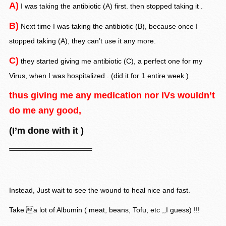
A)
I
was taking the antibiotic (A) first. then stopped taking it .
B)
Next time I was taking the antibiotic (B), because once I
stopped taking (A), they can’t use it any more.
C)
they started giving me antibiotic (C), a perfect one for my
Virus, when I was hospitalized . (did it for 1 entire week )
thus giving me any medication nor IVs wouldn’t
do me any good,
(I’m done with it )
Instead, Just wait to see the wound to heal nice and fast.
Take a lot of Albumin ( meat, beans, Tofu, etc ,,I guess) !!!