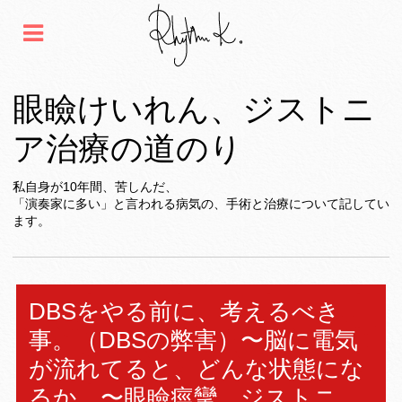
眼瞼けいれん、ジストニ
ア治療の道のり
私自身が10年間、苦しんだ、
「演奏家に多い」と言われる病気の、手術と治療について記してい
ます。
DBSをやる前に、考えるべき
事。（DBSの弊害）〜脳に電気
が流れてると、どんな状態にな
るか。〜眼瞼痙攣、ジストニ